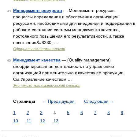
Менеджмент ресурсов
— Менеджмент ресурсов:
39
процессы определения и обеспечения организации
ресурсами, необходимыми для внедрения и поддержания в
рабочем состоянии системы менеджмента качества,
постоянного повышения его результативности, а также
повышения&#8230; …
Официальная терминология
Менеджмент качества
— (Quality management)
40
скоординированная деятельность по управлению
организацией применительно к качеству ее продукции.
См.Управление качеством …
Экономико-математический словарь
Страницы
←
Предыдущая
Следующая
→
1
2
3
4
5
6
7
8
9
10
11
12
13